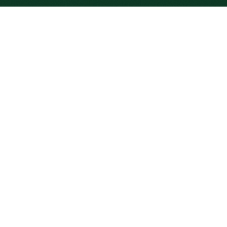
Connection has lost...
Over ons
Yield Plus, opgericht in 2004 is een
onafhankelijke vastgoedbeheerder die
dingen soms nét even anders doet, dit
noemen wij graag onze ‘eigen wijsheid’.
Wij beheren circa 200 gebouwen door
heel Nederland en nemen alle zorg voor