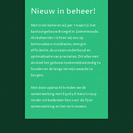
Nieuw in beheer!
Al ruim 20 jaar zijn wij een
onafhankelijke
vastgoedbeheerder voor
Met trots beheren wij per 1 maart jl. het
kantoren, logistiek & retail en
kantoorgebouw Bruegel in Zoeterwoude.
Als beheerder richten wij ons op
doen dingen soms nét even
betrouwbare installaties, energie-
anders. Verspilling uit gebouwen
efficiëntie, duurzaam onderhoud en
halen is een onderdeel van ons
optimalisatie van prestaties. Dit alles met
dagelijks werk.
als doel het gebouw toekomstbestendig te
houden en de lange termijn waarde te
borgen.
Dat is onze eigen wijsheid
- yield plus
Met deze opdracht breiden we de
samenwerking met Equity Estate Group
verder uit bedanken hen voor de fijne
samenwerking en het vertrouwen.