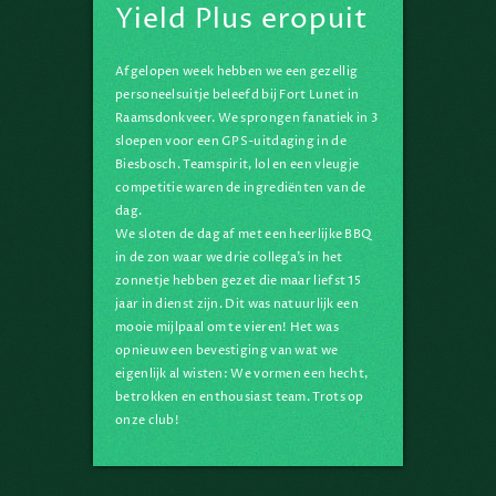
Yield Plus eropuit
Al ruim 20 jaar zijn wij een
onafhankelijke
Afgelopen week hebben we een gezellig
vastgoedbeheerder voor
personeelsuitje beleefd bij Fort Lunet in
kantoren, logistiek & retail en
Raamsdonkveer. We sprongen fanatiek in 3
sloepen voor een GPS-uitdaging in de
doen dingen soms nét even
Biesbosch. Teamspirit, lol en een vleugje
anders. Verspilling uit gebouwen
competitie waren de ingrediënten van de
halen is een onderdeel van ons
dag.
dagelijks werk.
We sloten de dag af met een heerlijke BBQ
in de zon waar we drie collega’s in het
zonnetje hebben gezet die maar liefst 15
Dat is onze eigen wijsheid
jaar in dienst zijn. Dit was natuurlijk een
- yield plus
mooie mijlpaal om te vieren! Het was
opnieuw een bevestiging van wat we
eigenlijk al wisten: We vormen een hecht,
betrokken en enthousiast team. Trots op
onze club!