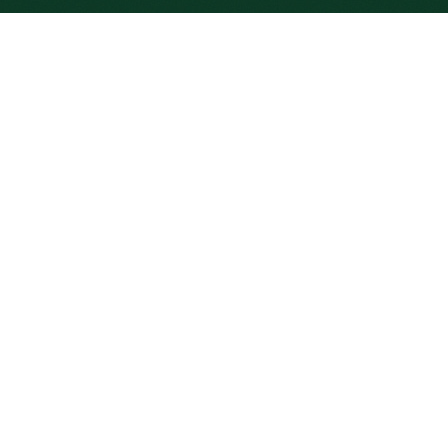
Connection has lost...
Over ons
Yield Plus, opgericht in 2004 is een
onafhankelijke vastgoedbeheerder die
dingen soms nét even anders doet, dit
noemen wij graag onze ‘eigen wijsheid’.
Wij beheren circa 200 gebouwen door
heel Nederland en nemen alle zorg voor