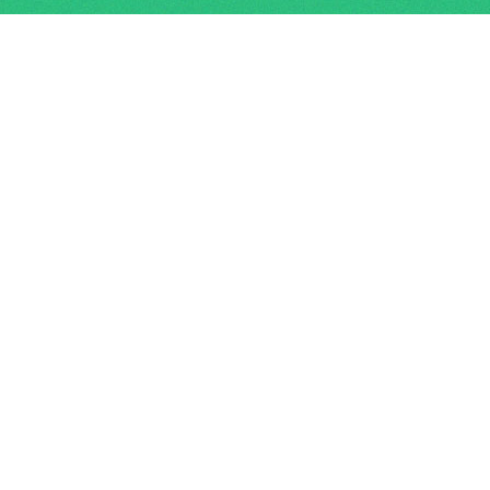
Connection has lost...
Over ons
Yield Plus, opgericht in 2004 is een
onafhankelijke vastgoedbeheerder die
dingen soms nét even anders doet, dit
noemen wij graag onze ‘eigen wijsheid’.
Wij beheren circa 200 gebouwen door
heel Nederland en nemen alle zorg voor