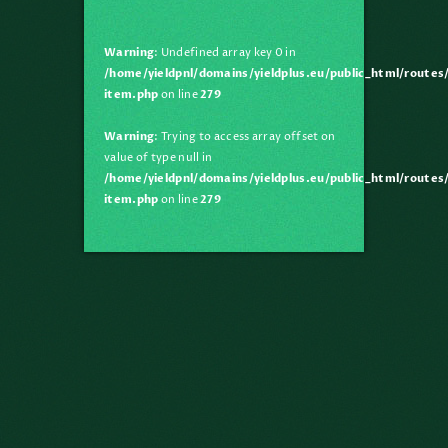
Warning
: Undefined array key 0 in
/home/yieldpnl/domains/yieldplus.eu/public_html/route
item.php
on line
279
Warning
: Trying to access array offset on
value of type null in
/home/yieldpnl/domains/yieldplus.eu/public_html/route
item.php
on line
279