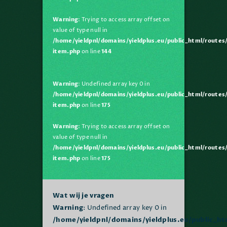
Al ruim 20 jaar zijn wij een
Warning
: Trying to access array offset on
onafhankelijke
value of type null in
/home/yieldpnl/domains/yieldplus.eu/public_html/route
vastgoedbeheerder voor
item.php
on line
144
kantoren, logistiek & retail en
doen dingen soms nét even
anders. Verspilling uit gebouwen
Warning
: Undefined array key 0 in
halen is een onderdeel van ons
/home/yieldpnl/domains/yieldplus.eu/public_html/route
dagelijks werk.
item.php
on line
175
Warning
: Trying to access array offset on
Dat is onze eigen wijsheid
value of type null in
- yield plus
/home/yieldpnl/domains/yieldplus.eu/public_html/route
item.php
on line
175
Wat wij je vragen
Warning
: Undefined array key 0 in
/home/yieldpnl/domains/yieldplus.eu/public_h