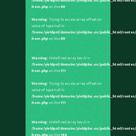
/home/yieldpnl/domains/yieldplus.eu/public_html/route
item.php
on line
80
Warning
: Trying to access array offset on
value of type null in
/home/yieldpnl/domains/yieldplus.eu/public_html/route
item.php
on line
80
Warning
: Undefined array key 0 in
/home/yieldpnl/domains/yieldplus.eu/public_html/route
item.php
on line
111
Warning
: Trying to access array offset on
value of type null in
/home/yieldpnl/domains/yieldplus.eu/public_html/route
"
item.php
on line
111
Warning
: Undefined array key 0 in
Buildings in
/home/yieldpnl/domains/yieldplus.eu/public_html/route
balance
item.php
on line
144