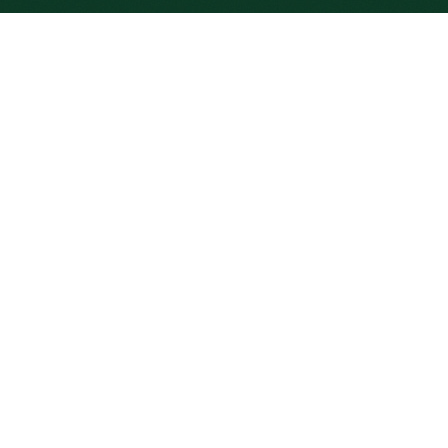
Connection has lost...
Over ons
Yield Plus, opgericht in 2004 is een
onafhankelijke vastgoedbeheerder die
dingen soms nét even anders doet, dit
noemen wij graag onze ‘eigen wijsheid’.
Wij beheren circa 200 gebouwen door
heel Nederland en nemen alle zorg voor